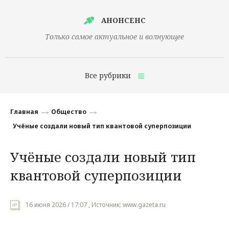
АНОНСЕНС
Только самое актуальное и волнующее
Все рубрики
Главная
Главная
Общество
Финансы
Учёные создали новый тип квантовой суперпозиции
Технологии
Учёные создали новый тип
Наука
квантовой суперпозиции
Культура
Общество
16 июня 2026 / 17:07 , Источник: www.gazeta.ru
Политика