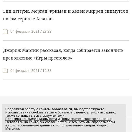
Энн Хэтэуэй, Морган Фриман и Хелен Миррен снимутся в
новом сериале Amazon
04 февраля 2021 / 23:33
Джордж Мартин рассказал, когда собирается закончить
продолжение «Игры престолов»
04 февраля 2021 / 12:33
Все рубрики
Продолжая работу с сайтом
anonsens.ru
, вы подтверждаете
использование cookies вашего браузера с целью улучшить сервис,
также соглашаетесь с документами:
Политика конфиденциальности
и
Пользовательское соглашение
Оставаясь на сайте, вы соглашаетесь с тем, что мы обрабатываем
ваши персональные данные с использованием метрик Яндекс
Редакция
Реклама
Метрика.
Политика конфиденциальности