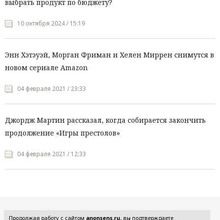
выбрать продукт по бюджету?
10 октября 2024 / 15:19
Энн Хэтэуэй, Морган Фриман и Хелен Миррен снимутся в
новом сериале Amazon
04 февраля 2021 / 23:33
Джордж Мартин рассказал, когда собирается закончить
продолжение «Игры престолов»
04 февраля 2021 / 12:33
Все рубрики
Продолжая работу с сайтом
anonsens.ru
, вы подтверждаете