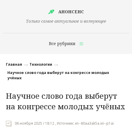
АНОНСЕНС
Только самое актуальное и волнующее
Все рубрики
Главная
Главная
Технологии
Финансы
Научное слово года выберут на конгрессе молодых
учёных
Технологии
Научное слово года выберут
Наука
на конгрессе молодых учёных
Культура
Общество
06 ноября 2025 / 18:12 , Источник: xn--80aa3ak5a.xn--p1ai
Политика