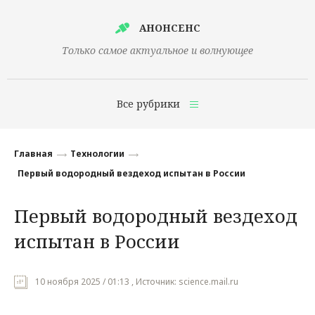
АНОНСЕНС
Только самое актуальное и волнующее
Все рубрики
Главная
Главная
Технологии
Финансы
Первый водородный вездеход испытан в России
Технологии
Первый водородный вездеход
Наука
испытан в России
Культура
Общество
10 ноября 2025 / 01:13 , Источник: science.mail.ru
Политика