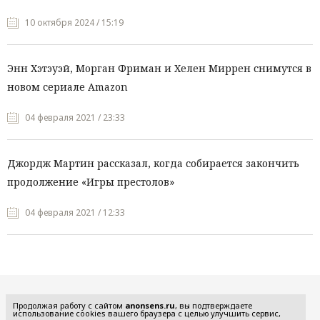
10 октября 2024 / 15:19
Энн Хэтэуэй, Морган Фриман и Хелен Миррен снимутся в
новом сериале Amazon
04 февраля 2021 / 23:33
Джордж Мартин рассказал, когда собирается закончить
продолжение «Игры престолов»
04 февраля 2021 / 12:33
Все рубрики
Продолжая работу с сайтом
anonsens.ru
, вы подтверждаете
использование cookies вашего браузера с целью улучшить сервис,