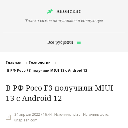
АНОНСЕНС
Только самое актуальное и волнующее
Все рубрики
Главная
Главная
Технологии
Финансы
В РФ Poco F3 получили MIUI 13 с Android 12
Технологии
В РФ Poco F3 получили MIUI
Наука
13 с Android 12
Культура
Общество
24 апреля 2022 / 16:44 , Источник: nvl.ru , Источник фото:
unsplash.com
Политика