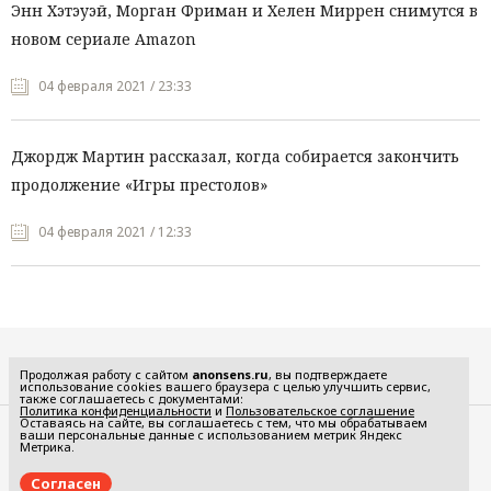
Энн Хэтэуэй, Морган Фриман и Хелен Миррен снимутся в
новом сериале Amazon
04 февраля 2021 / 23:33
Джордж Мартин рассказал, когда собирается закончить
продолжение «Игры престолов»
04 февраля 2021 / 12:33
Все рубрики
Продолжая работу с сайтом
anonsens.ru
, вы подтверждаете
использование cookies вашего браузера с целью улучшить сервис,
также соглашаетесь с документами:
Политика конфиденциальности
и
Пользовательское соглашение
Оставаясь на сайте, вы соглашаетесь с тем, что мы обрабатываем
ваши персональные данные с использованием метрик Яндекс
Редакция
Реклама
Метрика.
Политика конфиденциальности
Пользовательское соглашение
Согласен