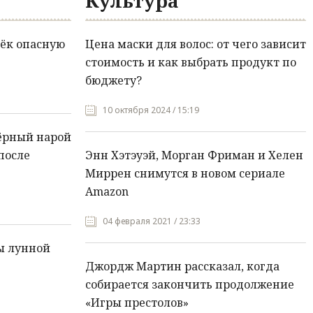
Культура
ёк опасную
Цена маски для волос: от чего зависит
стоимость и как выбрать продукт по
бюджету?
10 октября 2024 / 15:19
ёрный нарой
после
Энн Хэтэуэй, Морган Фриман и Хелен
Миррен снимутся в новом сериале
Amazon
04 февраля 2021 / 23:33
ы лунной
Джордж Мартин рассказал, когда
собирается закончить продолжение
«Игры престолов»