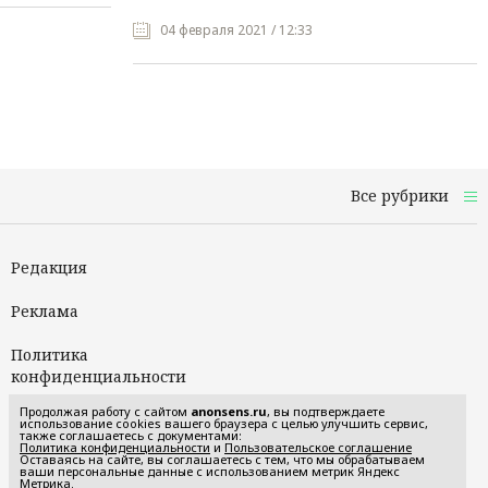
04 февраля 2021 / 12:33
Все рубрики
Редакция
Реклама
Политика
конфиденциальности
Продолжая работу с сайтом
anonsens.ru
, вы подтверждаете
Пользовательское
использование cookies вашего браузера с целью улучшить сервис,
также соглашаетесь с документами:
соглашение
Политика конфиденциальности
и
Пользовательское соглашение
Оставаясь на сайте, вы соглашаетесь с тем, что мы обрабатываем
ваши персональные данные с использованием метрик Яндекс
Метрика.