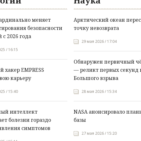
огии
Наука
кардинально меняет
Арктический океан перес
тирования безопасности
точку невозврата
 с 2026 года
29 мая 2026 / 17:04
25 / 16:15
Обнаружен первичный ч
й хакер EMPRESS
— реликт первых секунд 
вою карьеру
Большого взрыва
25 / 15:40
28 мая 2026 / 15:34
ный интеллект
NASA анонсировало план
ет болезни гораздо
базы
явления симптомов
27 мая 2026 / 15:20