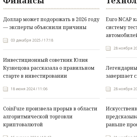
Финансы
Технол
Доллар может подорожать в 2026 году
Euro NCAP 
— эксперты объяснили причины
систему тес
автомобилей
03 декабря 2025 / 17:18
28 ноября 20
Инвестиционный советник Юлия
Кузнецова рассказала о правильном
Легендарны
старте в инвестировании
завершает с
18 июня 2024 / 11:06
28 ноября 20
CoinFuze произвела прорыв в области
Искусствен
алгоритмической торговли
предсказыва
криптовалютой
раньше про