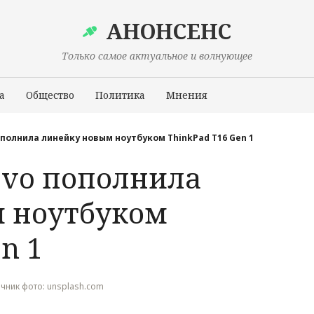
АНОНСЕНС
Только самое актуальное и волнующее
а
Общество
Политика
Мнения
Происшествия
полнила линейку новым ноутбуком ThinkPad T16 Gen 1
vo пополнила
 ноутбуком
n 1
точник фото: unsplash.com