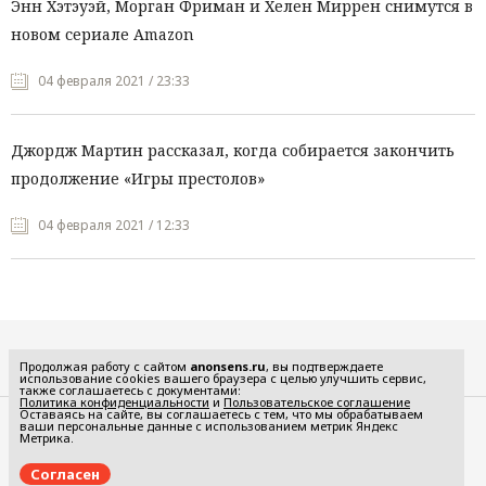
Энн Хэтэуэй, Морган Фриман и Хелен Миррен снимутся в
новом сериале Amazon
04 февраля 2021 / 23:33
Джордж Мартин рассказал, когда собирается закончить
продолжение «Игры престолов»
04 февраля 2021 / 12:33
Все рубрики
Продолжая работу с сайтом
anonsens.ru
, вы подтверждаете
использование cookies вашего браузера с целью улучшить сервис,
также соглашаетесь с документами:
Политика конфиденциальности
и
Пользовательское соглашение
Оставаясь на сайте, вы соглашаетесь с тем, что мы обрабатываем
ваши персональные данные с использованием метрик Яндекс
Редакция
Реклама
Метрика.
Политика конфиденциальности
Пользовательское соглашение
Согласен