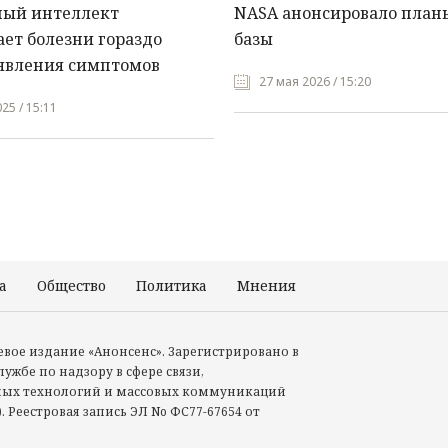
ный интеллект
NASA анонсировало план
ет болезни гораздо
базы
явления симптомов
27 мая 2026 / 15:20
25 / 15:11
а
Общество
Политика
Мнения
Происшествия
тевое издание «Анонсенс». Зарегистрировано в
ужбе по надзору в сфере связи,
ых технологий и массовых коммуникаций
. Реестровая запись ЭЛ No ФС77-67654 от