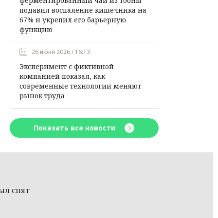
ферментированный чай из тооны
подавил воспаление кишечника на
67% и укрепил его барьерную
функцию
26 июня 2026 / 16:13
Эксперимент с фиктивной
компанией показал, как
современные технологии меняют
рынок труда
Показать все новости
был снят