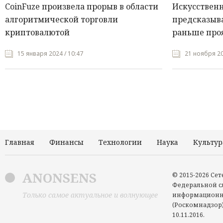
CoinFuze произвела прорыв в области
Искусствен
алгоритмической торговли
предсказыва
криптовалютой
раньше про
15 января 2024 / 10:47
21 ноября 20
Главная
Финансы
Технологии
Наука
Культур
ANONSENS
© 2015-2026 Се
Федеральной сл
Только самое актуальное и волнующее
информационн
(Роскомнадзор)
10.11.2016.