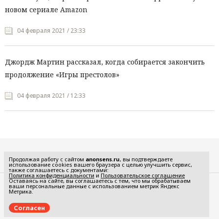
новом сериале Amazon
04 февраля 2021 / 23:33
Джордж Мартин рассказал, когда собирается закончить
продолжение «Игры престолов»
04 февраля 2021 / 12:33
Все рубрики
Продолжая работу с сайтом
anonsens.ru
, вы подтверждаете
использование cookies вашего браузера с целью улучшить сервис,
также соглашаетесь с документами:
Политика конфиденциальности
и
Пользовательское соглашение
Оставаясь на сайте, вы соглашаетесь с тем, что мы обрабатываем
ваши персональные данные с использованием метрик Яндекс
Редакция
Реклама
Метрика.
Политика конфиденциальности
Пользовательское соглашение
Согласен