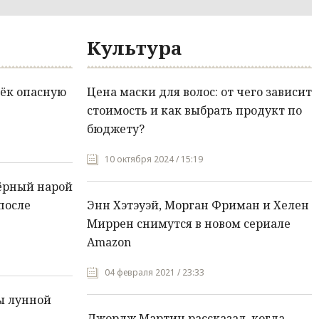
Культура
ёк опасную
Цена маски для волос: от чего зависит
стоимость и как выбрать продукт по
бюджету?
10 октября 2024 / 15:19
ёрный нарой
после
Энн Хэтэуэй, Морган Фриман и Хелен
Миррен снимутся в новом сериале
Amazon
04 февраля 2021 / 23:33
ы лунной
Джордж Мартин рассказал, когда