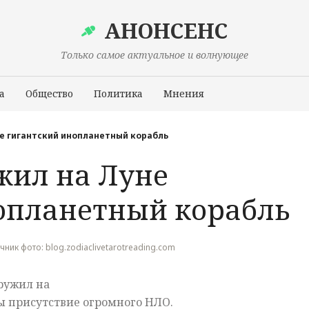
АНОНСЕНС
Только самое актуальное и волнующее
а
Общество
Политика
Мнения
Происшествия
е гигантский инопланетный корабль
жил на Луне
опланетный корабль
точник фото: blog.zodiaclivetarotreading.com
ружил на
ы присутствие огромного НЛО.