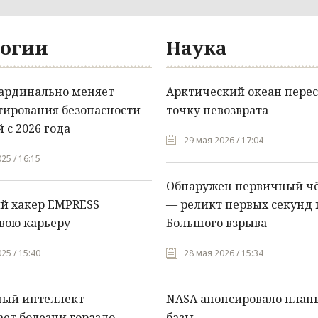
огии
Наука
кардинально меняет
Арктический океан перес
тирования безопасности
точку невозврата
 с 2026 года
29 мая 2026 / 17:04
25 / 16:15
Обнаружен первичный ч
й хакер EMPRESS
— реликт первых секунд 
вою карьеру
Большого взрыва
25 / 15:40
28 мая 2026 / 15:34
ный интеллект
NASA анонсировало план
ет болезни гораздо
базы