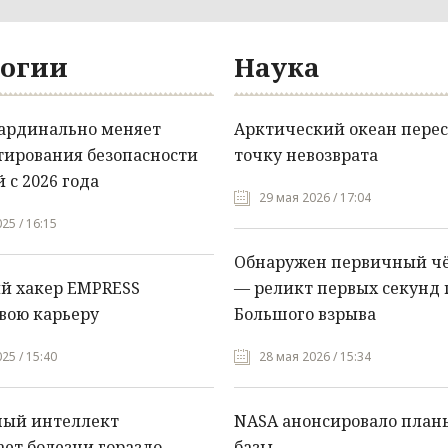
огии
Наука
кардинально меняет
Арктический океан перес
тирования безопасности
точку невозврата
 с 2026 года
29 мая 2026 / 17:04
25 / 16:15
Обнаружен первичный ч
й хакер EMPRESS
— реликт первых секунд 
вою карьеру
Большого взрыва
25 / 15:40
28 мая 2026 / 15:34
ный интеллект
NASA анонсировало план
ет болезни гораздо
базы