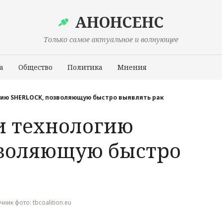
АНОНСЕНС
Только самое актуальное и волнующее
а
Общество
Политика
Мнения
Происшествия
гию SHERLOCK, позволяющую быстро выявлять рак
и технологию
зволяющую быстро
очник фото: tbcoalition.eu