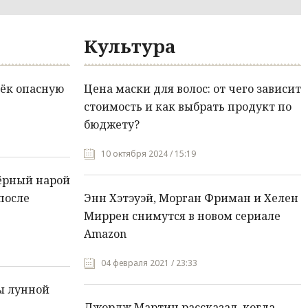
Культура
ёк опасную
Цена маски для волос: от чего зависит
стоимость и как выбрать продукт по
бюджету?
10 октября 2024 / 15:19
ёрный нарой
после
Энн Хэтэуэй, Морган Фриман и Хелен
Миррен снимутся в новом сериале
Amazon
04 февраля 2021 / 23:33
ы лунной
Джордж Мартин рассказал, когда