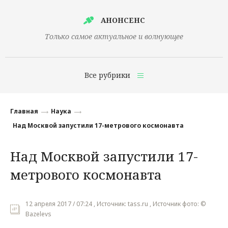
АНОНСЕНС
Только самое актуальное и волнующее
Все рубрики
Главная
Главная
Наука
Финансы
Над Москвой запустили 17-метрового космонавта
Технологии
Над Москвой запустили 17-
Наука
метрового космонавта
Культура
Общество
12 апреля 2017 / 07:24 , Источник: tass.ru , Источник фото: ©
Bazelevs
Политика