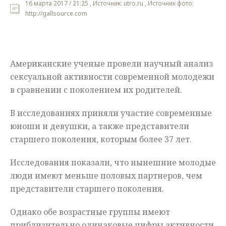
16 марта 2017 / 21:25 , Источник: utro.ru , Источник фото:
http://gallsource.com
Мнения
Происшествия
Американские
ученые
провели
научный
анализ
сексуальной
активности
современной
молодежи
в
сравнении
с
поколением
их
родителей
.
В
исследованиях
приняли
участие
современные
юноши
и
девушки
,
а
также
представители
старшего
поколения
,
которым
более
37
лет
.
Исследования
показали
,
что
нынешние
молодые
люди
имеют
меньше
половых
партнеров
,
чем
представители
старшего
поколения
.
Однако
обе
возрастные
группы
имеют
приблизительно
одинаковые
цифры
активности