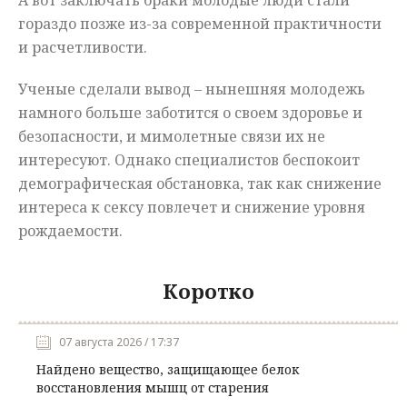
А
вот
заключать
браки
молодые
люди
стали
гораздо
позже
из
-
за
современной
практичности
и
расчетливости
.
Ученые
сделали
вывод
–
нынешняя
молодежь
намного
больше
заботится
о
своем
здоровье
и
безопасности,
и
мимолетные
связи
их
не
интересуют
.
Однако
специалистов
беспокоит
демографическая
обстановка
,
так
как
снижение
интереса
к
сексу
повлечет
и
снижение
уровня
рождаемости
.
Коротко
07 августа 2026 / 17:37
Найдено вещество, защищающее белок
восстановления мышц от старения