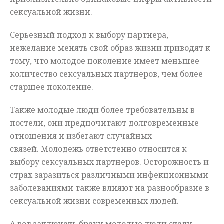
сексуальной
жизни
.
Серьезный
подход
к
выбору
партнера
,
нежелание
менять
свой
образ
жизни
приводят
к
тому
,
что
молодое
поколение
имеет
меньшее
количество
сексуальных
партнеров
,
чем
более
старшее
поколение
.
Также
молодые
люди
более
требовательны
в
постели
,
они
предпочитают
долговременные
отношения
и
избегают
случайных
связей
.
Молодежь
ответстенно
относится
к
выбору
сексуальных
партнеров
.
Осторожность
и
страх
заразиться
различными
инфекционными
заболеваниями
также
влияют
на
разнообразие
в
сексуальной
жизни
современных
людей
.