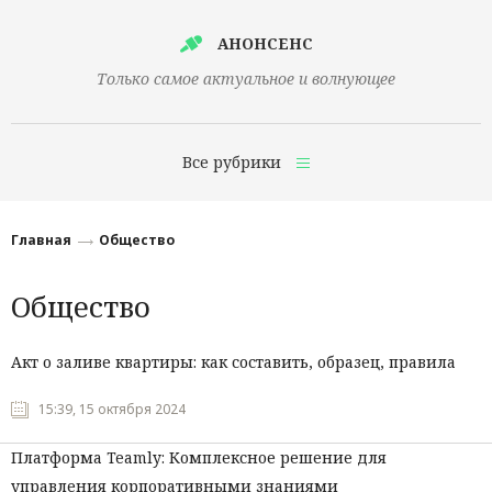
АНОНСЕНС
Только самое актуальное и волнующее
Все рубрики
Главная
Главная
Общество
Финансы
Общество
Технологии
Наука
Акт о заливе квартиры: как составить, образец, правила
Культура
15:39, 15 октября 2024
Общество
Платформа Teamly: Комплексное решение для
Политика
управления корпоративными знаниями