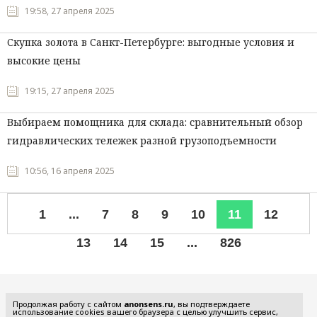
19:58, 27 апреля 2025
Скупка золота в Санкт-Петербурге: выгодные условия и
высокие цены
19:15, 27 апреля 2025
Выбираем помощника для склада: сравнительный обзор
гидравлических тележек разной грузоподъемности
10:56, 16 апреля 2025
1
...
7
8
9
10
11
12
13
14
15
...
826
Все рубрики
Продолжая работу с сайтом
anonsens.ru
, вы подтверждаете
использование cookies вашего браузера с целью улучшить сервис,