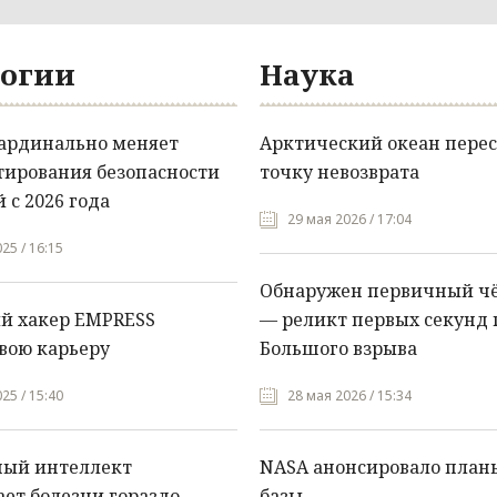
огии
Наука
кардинально меняет
Арктический океан перес
тирования безопасности
точку невозврата
 с 2026 года
29 мая 2026 / 17:04
25 / 16:15
Обнаружен первичный ч
й хакер EMPRESS
— реликт первых секунд 
вою карьеру
Большого взрыва
25 / 15:40
28 мая 2026 / 15:34
ный интеллект
NASA анонсировало план
ет болезни гораздо
базы