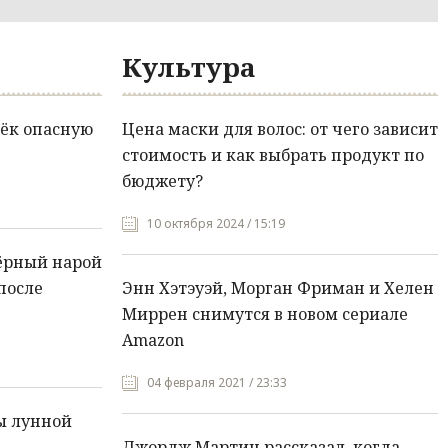
Культура
ёк опасную
Цена маски для волос: от чего зависит
стоимость и как выбрать продукт по
бюджету?
10 октября 2024 / 15:19
ёрный нарой
после
Энн Хэтэуэй, Морган Фриман и Хелен
Миррен снимутся в новом сериале
Amazon
04 февраля 2021 / 23:33
ы лунной
Джордж Мартин рассказал, когда