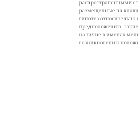
распространенными ста
размещенные на клави
гипотез относительно 
предположению, такие 
наличие в именах мень
возникновению полож