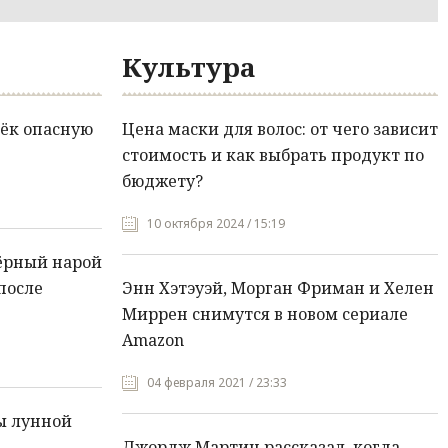
Культура
ёк опасную
Цена маски для волос: от чего зависит
стоимость и как выбрать продукт по
бюджету?
10 октября 2024 / 15:19
ёрный нарой
после
Энн Хэтэуэй, Морган Фриман и Хелен
Миррен снимутся в новом сериале
Amazon
04 февраля 2021 / 23:33
ы лунной
Джордж Мартин рассказал, когда