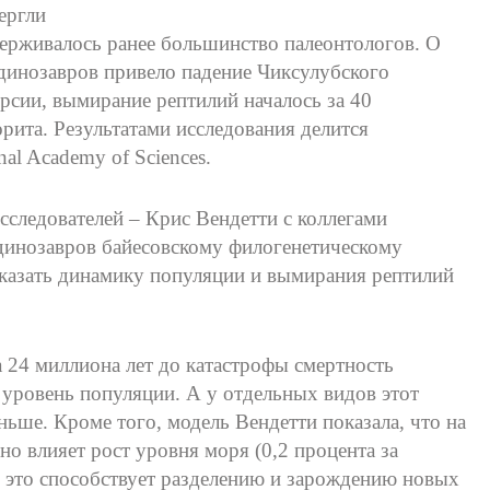
ергли
держивалось ранее большинство палеонтологов. О
динозавров привело падение Чиксулубского
рсии, вымирание рептилий началось за 40
рита. Результатами исследования делится
onal Academy of Sciences.
сследователей – Крис Вендетти с коллегами
динозавров байесовскому филогенетическому
оказать динамику популяции и вымирания рептилий
а 24 миллиона лет до катастрофы смертность
уровень популяции. А у отдельных видов этот
ньше. Кроме того, модель Вендетти показала, что на
о влияет рост уровня моря (0,2 процента за
 это способствует разделению и зарождению новых