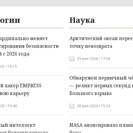
огии
Наука
кардинально меняет
Арктический океан перес
тирования безопасности
точку невозврата
 с 2026 года
29 мая 2026 / 17:04
25 / 16:15
Обнаружен первичный ч
й хакер EMPRESS
— реликт первых секунд 
вою карьеру
Большого взрыва
25 / 15:40
28 мая 2026 / 15:34
ный интеллект
NASA анонсировало план
ет болезни гораздо
базы