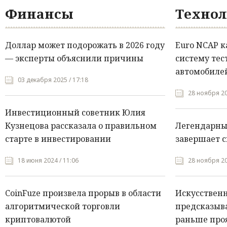
Финансы
Технол
Доллар может подорожать в 2026 году
Euro NCAP 
— эксперты объяснили причины
систему тес
автомобилей
03 декабря 2025 / 17:18
28 ноября 20
Инвестиционный советник Юлия
Кузнецова рассказала о правильном
Легендарны
старте в инвестировании
завершает с
18 июня 2024 / 11:06
28 ноября 20
CoinFuze произвела прорыв в области
Искусствен
алгоритмической торговли
предсказыва
криптовалютой
раньше про