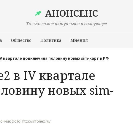
АНОНСЕНС
Только самое актуальное и волнующее
а
Общество
Политика
Мнения
Происшествия
 IV квартале подключила половину новых sim-карт в РФ
e2 в IV квартале
ловину новых sim-
точник фото: http://infonex.ru/