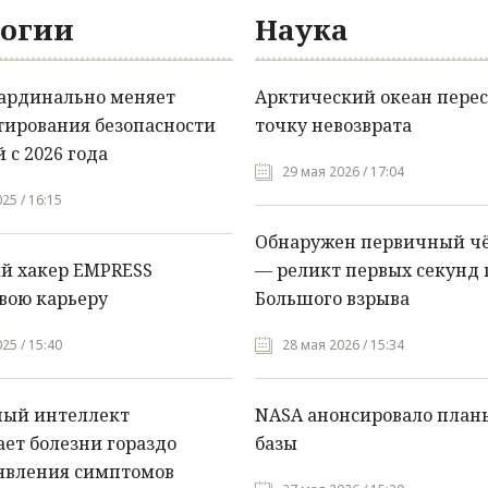
огии
Наука
кардинально меняет
Арктический океан перес
тирования безопасности
точку невозврата
 с 2026 года
29 мая 2026 / 17:04
25 / 16:15
Обнаружен первичный ч
й хакер EMPRESS
— реликт первых секунд 
вою карьеру
Большого взрыва
25 / 15:40
28 мая 2026 / 15:34
ный интеллект
NASA анонсировало план
ет болезни гораздо
базы
явления симптомов