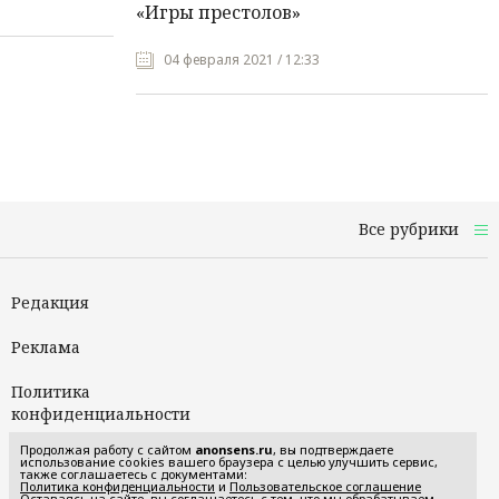
«Игры престолов»
04 февраля 2021 / 12:33
Все рубрики
Редакция
Реклама
Политика
конфиденциальности
Продолжая работу с сайтом
anonsens.ru
, вы подтверждаете
Пользовательское
использование cookies вашего браузера с целью улучшить сервис,
также соглашаетесь с документами:
соглашение
Политика конфиденциальности
и
Пользовательское соглашение
Оставаясь на сайте, вы соглашаетесь с тем, что мы обрабатываем