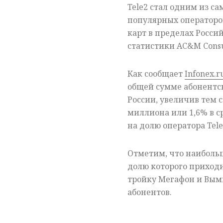
Tele2 стал одним из с
популярных операторов
карт в пределах Росс
статистики AC&M Consu
Как сообщает
Infonex.r
общей сумме абонентск
России, увеличив тем 
миллиона или 1,6% в с
на долю оператора Tel
Отметим, что наибольш
долю которого приходи
тройку Мегафон и Вым
абонентов.