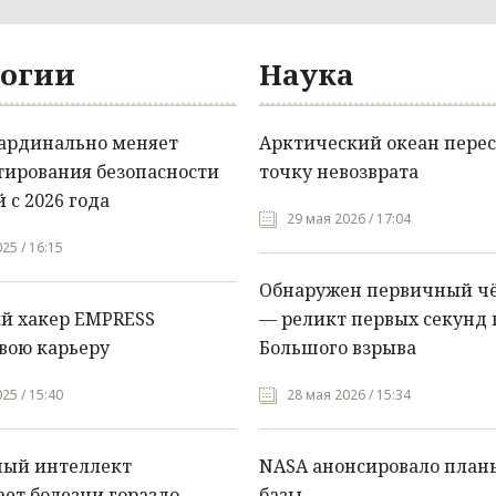
огии
Наука
кардинально меняет
Арктический океан перес
тирования безопасности
точку невозврата
 с 2026 года
29 мая 2026 / 17:04
25 / 16:15
Обнаружен первичный ч
й хакер EMPRESS
— реликт первых секунд 
вою карьеру
Большого взрыва
25 / 15:40
28 мая 2026 / 15:34
ный интеллект
NASA анонсировало план
ет болезни гораздо
базы