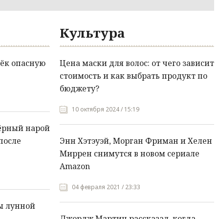
Культура
ёк опасную
Цена маски для волос: от чего зависит
стоимость и как выбрать продукт по
бюджету?
10 октября 2024 / 15:19
ёрный нарой
после
Энн Хэтэуэй, Морган Фриман и Хелен
Миррен снимутся в новом сериале
Amazon
04 февраля 2021 / 23:33
ы лунной
Джордж Мартин рассказал, когда