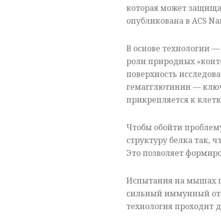
которая может защищат
опубликована в ACS Na
В основе технологии —
роли природных «конте
поверхность исследо
гемагглютинин — ключ
прикрепляется к клетк
Чтобы обойти проблем
структуру белка так, 
Это позволяет формиро
Испытания на мышах п
сильный иммунный отв
технология проходит 