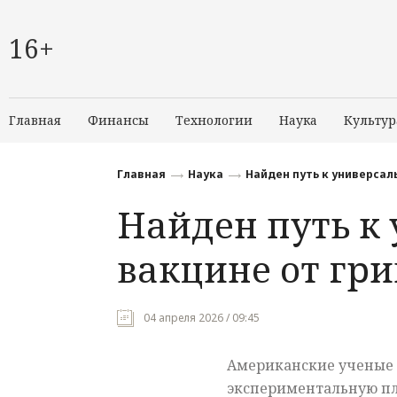
16+
Главная
Финансы
Технологии
Наука
Культур
Главная
Наука
Найден путь к универсал
Найден путь к
вакцине от гр
04 апреля 2026 / 09:45
Американские ученые
экспериментальную пл