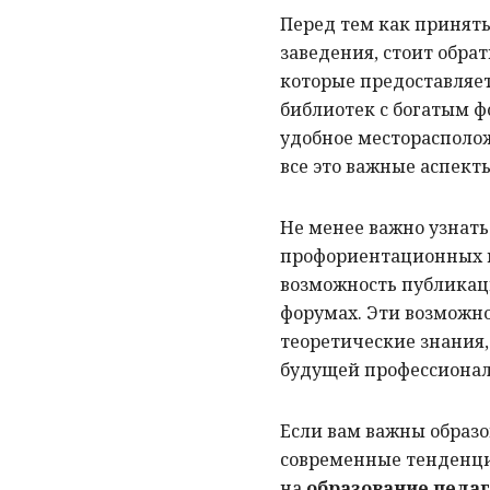
Перед тем как принять
заведения, стоит обра
которые предоставляе
библиотек с богатым ф
удобное месторасполо
все это важные аспект
Не менее важно узнать
профориентационных м
возможность публикаци
форумах. Эти возможно
теоретические знания,
будущей профессионал
Если вам важны образ
современные тенденци
на
образование педаг