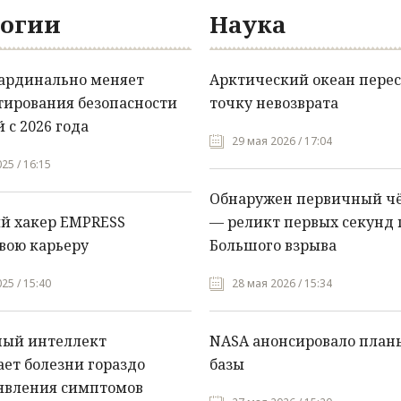
огии
Наука
кардинально меняет
Арктический океан перес
тирования безопасности
точку невозврата
 с 2026 года
29 мая 2026 / 17:04
25 / 16:15
Обнаружен первичный ч
й хакер EMPRESS
— реликт первых секунд 
вою карьеру
Большого взрыва
25 / 15:40
28 мая 2026 / 15:34
ный интеллект
NASA анонсировало план
ет болезни гораздо
базы
явления симптомов