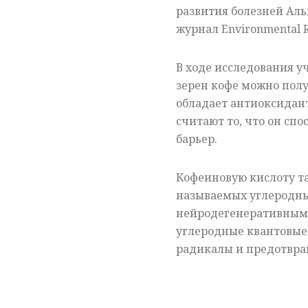
развития болезней Аль
журнал Environmental R
В ходе исследования у
зерен кофе можно пол
обладает антиоксидан
считают то, что он сп
барьер.
Кофеиновую кислоту т
называемых углеродных
нейродегенеративными
углеродные квантовые
радикалы и предотвра