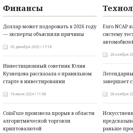
Финансы
Технол
Доллар может подорожать в 2026 году
Euro NCAP 
— эксперты объяснили причины
систему тес
автомобилей
03 декабря 2025 / 17:18
28 ноября 20
Инвестиционный советник Юлия
Кузнецова рассказала о правильном
Легендарны
старте в инвестировании
завершает с
18 июня 2024 / 11:06
28 ноября 20
CoinFuze произвела прорыв в области
Искусствен
алгоритмической торговли
предсказыва
криптовалютой
раньше про