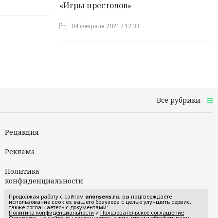
«Игры престолов»
04 февраля 2021 / 12:33
Все рубрики
Редакция
Реклама
Политика
конфиденциальности
Продолжая работу с сайтом
anonsens.ru
, вы подтверждаете
Пользовательское
использование cookies вашего браузера с целью улучшить сервис,
также соглашаетесь с документами:
соглашение
Политика конфиденциальности
и
Пользовательское соглашение
Оставаясь на сайте, вы соглашаетесь с тем, что мы обрабатываем