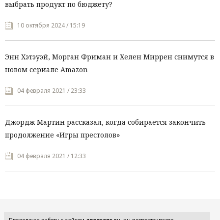
выбрать продукт по бюджету?
10 октября 2024 / 15:19
Энн Хэтэуэй, Морган Фриман и Хелен Миррен снимутся в
новом сериале Amazon
04 февраля 2021 / 23:33
Джордж Мартин рассказал, когда собирается закончить
продолжение «Игры престолов»
04 февраля 2021 / 12:33
Все рубрики
Продолжая работу с сайтом
anonsens.ru
, вы подтверждаете