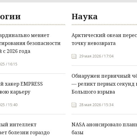
огии
Наука
кардинально меняет
Арктический океан перес
тирования безопасности
точку невозврата
 с 2026 года
29 мая 2026 / 17:04
25 / 16:15
Обнаружен первичный ч
й хакер EMPRESS
— реликт первых секунд 
вою карьеру
Большого взрыва
25 / 15:40
28 мая 2026 / 15:34
ный интеллект
NASA анонсировало план
ет болезни гораздо
базы