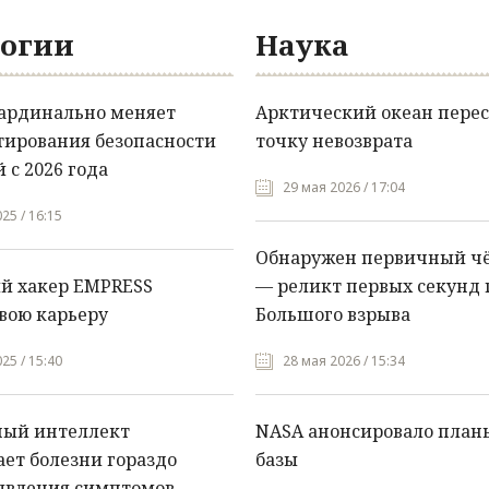
огии
Наука
кардинально меняет
Арктический океан перес
тирования безопасности
точку невозврата
 с 2026 года
29 мая 2026 / 17:04
25 / 16:15
Обнаружен первичный ч
й хакер EMPRESS
— реликт первых секунд 
вою карьеру
Большого взрыва
25 / 15:40
28 мая 2026 / 15:34
ный интеллект
NASA анонсировало план
ет болезни гораздо
базы
явления симптомов