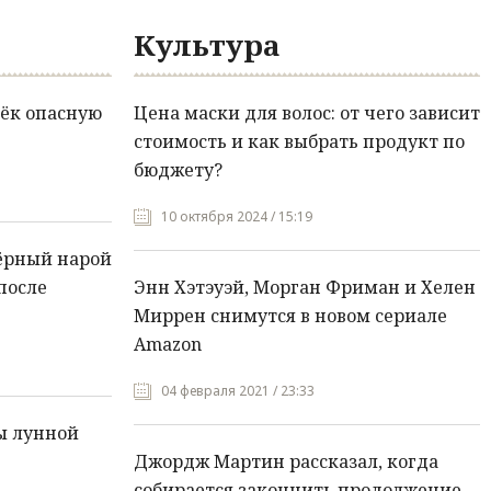
Культура
ёк опасную
Цена маски для волос: от чего зависит
стоимость и как выбрать продукт по
бюджету?
10 октября 2024 / 15:19
ёрный нарой
после
Энн Хэтэуэй, Морган Фриман и Хелен
Миррен снимутся в новом сериале
Amazon
04 февраля 2021 / 23:33
ы лунной
Джордж Мартин рассказал, когда
собирается закончить продолжение