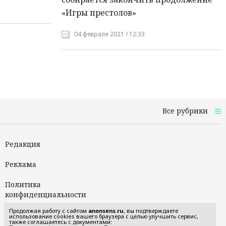
«Игры престолов»
04 февраля 2021 / 12:33
Все рубрики
Редакция
Реклама
Политика
конфиденциальности
Продолжая работу с сайтом
anonsens.ru
, вы подтверждаете
Пользовательское
использование cookies вашего браузера с целью улучшить сервис,
также соглашаетесь с документами:
соглашение