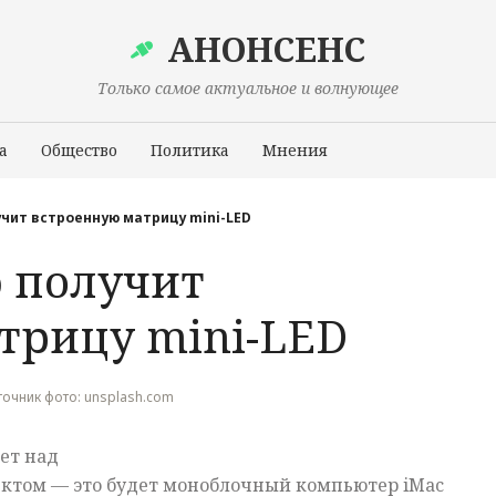
АНОНСЕНС
Только самое актуальное и волнующее
а
Общество
Политика
Мнения
Происшествия
учит встроенную матрицу mini-LED
o получит
трицу mini-LED
Источник фото: unsplash.com
ет над
ктом — это будет моноблочный компьютер iMac