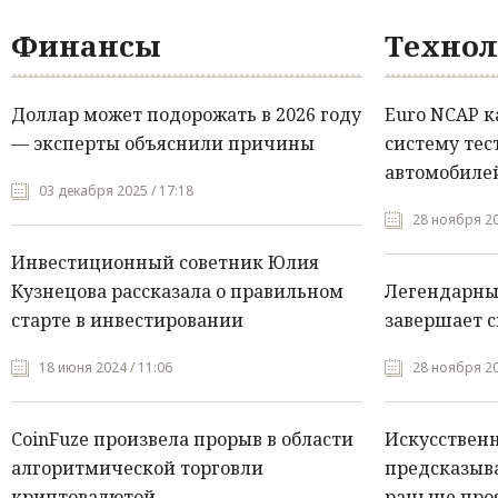
Финансы
Технол
Доллар может подорожать в 2026 году
Euro NCAP 
— эксперты объяснили причины
систему тес
автомобилей
03 декабря 2025 / 17:18
28 ноября 20
Инвестиционный советник Юлия
Кузнецова рассказала о правильном
Легендарны
старте в инвестировании
завершает с
18 июня 2024 / 11:06
28 ноября 20
CoinFuze произвела прорыв в области
Искусствен
алгоритмической торговли
предсказыва
криптовалютой
раньше про