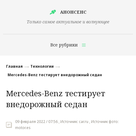
АНОНСЕНС
Только самое актуальное и волнующее
Все рубрики
Главная
Главная
Технологии
Финансы
Mercedes-Benz тестирует внедорожный седан
Технологии
Mercedes-Benz тестирует
Наука
внедорожный седан
Культура
Общество
09 февраля 2022 / 07:56 , Источник: car.ru , Источник фото:
motor.es
Политика