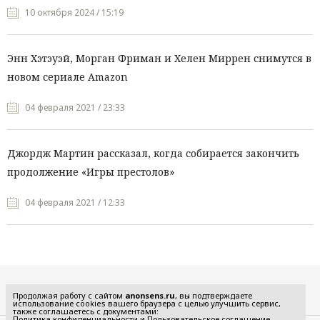
10 октября 2024 / 15:19
Энн Хэтэуэй, Морган Фриман и Хелен Миррен снимутся в
новом сериале Amazon
04 февраля 2021 / 23:33
Джордж Мартин рассказал, когда собирается закончить
продолжение «Игры престолов»
04 февраля 2021 / 12:33
Все рубрики
Продолжая работу с сайтом
anonsens.ru
, вы подтверждаете
использование cookies вашего браузера с целью улучшить сервис,
также соглашаетесь с документами:
Политика конфиденциальности
и
Пользовательское соглашение