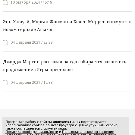
10 октября 2024 / 15:19
Энн Хэтэуэй, Морган Фриман и Хелен Миррен снимутся в
новом сериале Amazon
04 февраля 2021 / 23:33
Джордж Мартин рассказал, когда собирается закончить
продолжение «Игры престолов»
04 февраля 2021 / 12:33
Все рубрики
Продолжая работу с сайтом
anonsens.ru
, вы подтверждаете
использование cookies вашего браузера с целью улучшить сервис,
также соглашаетесь с документами:
Политика конфиденциальности
и
Пользовательское соглашение
Оставаясь на сайте, вы соглашаетесь с тем, что мы обрабатываем