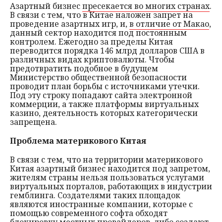
Азартный бизнес
пресекается во многих странах
.
В связи с тем, что в Китае наложен запрет на
Мнения
проведение азартных игр, и,
в отличие от Макао
,
данный сектор находится под постоянным
Происшествия
контролем. Ежегодно за пределы Китая
переводится порядка 146 млрд долларов США в
различных видах криптовалюты. Чтобы
предотвратить подобное в будущем
Министерство общественной безопасности
проводит план борьбы с источниками утечки.
Под эту строку попадают сайта электронной
коммерции, а также платформы виртуальных
казино, деятельность которых категорически
запрещена.
Проблема материкового Китая
В связи с тем, что на территории материкового
Китая азартный бизнес находится под запретом,
жителям страны нельзя пользоваться услугами
виртуальных порталов, работающих в индустрии
гемблинга. Создателями таких площадок
являются иностранные компании, которые с
помощью современного софта обходят