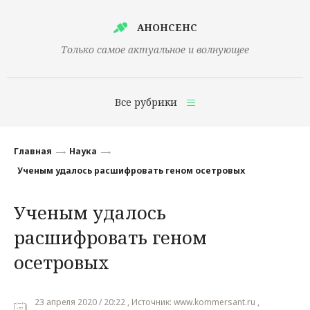
АНОНСЕНС
Только самое актуальное и волнующее
Все рубрики
Главная
Главная
Наука
Финансы
Ученым удалось расшифровать геном осетровых
Технологии
Ученым удалось
Наука
расшифровать геном
Культура
осетровых
Общество
23 апреля 2020 / 20:22 , Источник: www.kommersant.ru ,
Политика