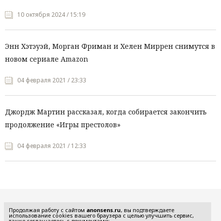
10 октября 2024 / 15:19
Энн Хэтэуэй, Морган Фриман и Хелен Миррен снимутся в
новом сериале Amazon
04 февраля 2021 / 23:33
Джордж Мартин рассказал, когда собирается закончить
продолжение «Игры престолов»
04 февраля 2021 / 12:33
Все рубрики
Продолжая работу с сайтом
anonsens.ru
, вы подтверждаете
использование cookies вашего браузера с целью улучшить сервис,
также соглашаетесь с документами: