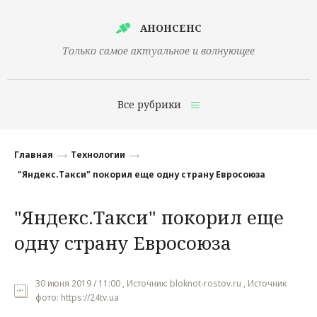
АНОНСЕНС
Только самое актуальное и волнующее
Все рубрики
Главная
Главная
Технологии
Финансы
"Яндекс.Такси" покорил еще одну страну Евросоюза
Технологии
"Яндекс.Такси" покорил еще
Наука
одну страну Евросоюза
Культура
Общество
30 июня 2019 / 11:00 , Источник: bloknot-rostov.ru , Источник
фото: https://24tv.ua
Политика