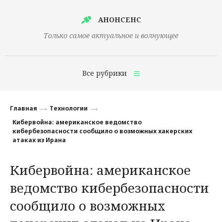
АНОНСЕНС
Только самое актуальное и волнующее
Все рубрики
Главная
Главная
Технологии
Финансы
Кибервойна: американское ведомство
кибербезопасности сообщило о возможных хакерских
Технологии
атаках из Ирана
Наука
Кибервойна: американское
Культура
ведомство кибербезопасности
Общество
сообщило о возможных
Политика