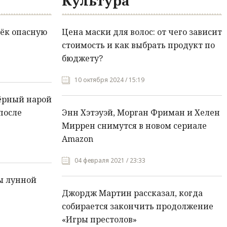
Культура
ёк опасную
Цена маски для волос: от чего зависит
стоимость и как выбрать продукт по
бюджету?
10 октября 2024 / 15:19
ёрный нарой
после
Энн Хэтэуэй, Морган Фриман и Хелен
Миррен снимутся в новом сериале
Amazon
04 февраля 2021 / 23:33
ы лунной
Джордж Мартин рассказал, когда
собирается закончить продолжение
«Игры престолов»