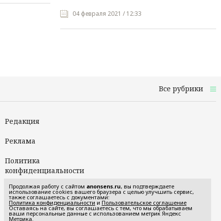
04 февраля 2021 / 12:33
Все рубрики
Редакция
Реклама
Политика
конфиденциальности
Продолжая работу с сайтом
anonsens.ru
, вы подтверждаете
Пользовательское
использование cookies вашего браузера с целью улучшить сервис,
также соглашаетесь с документами:
соглашение
Политика конфиденциальности
и
Пользовательское соглашение
Оставаясь на сайте, вы соглашаетесь с тем, что мы обрабатываем
ваши персональные данные с использованием метрик Яндекс
Метрика.