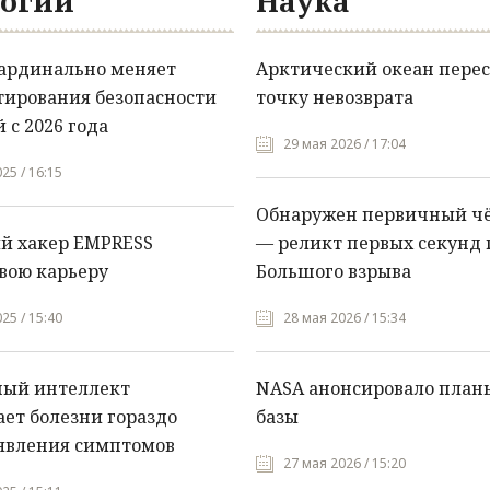
огии
Наука
кардинально меняет
Арктический океан перес
тирования безопасности
точку невозврата
 с 2026 года
29 мая 2026 / 17:04
25 / 16:15
Обнаружен первичный ч
й хакер EMPRESS
— реликт первых секунд 
вою карьеру
Большого взрыва
25 / 15:40
28 мая 2026 / 15:34
ный интеллект
NASA анонсировало план
ет болезни гораздо
базы
явления симптомов
27 мая 2026 / 15:20