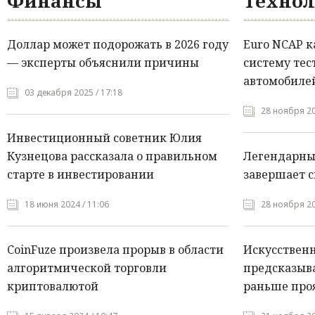
Финансы
Технол
Доллар может подорожать в 2026 году
Euro NCAP 
— эксперты объяснили причины
систему тес
автомобилей
03 декабря 2025 / 17:18
28 ноября 20
Инвестиционный советник Юлия
Кузнецова рассказала о правильном
Легендарны
старте в инвестировании
завершает с
18 июня 2024 / 11:06
28 ноября 20
CoinFuze произвела прорыв в области
Искусствен
алгоритмической торговли
предсказыва
криптовалютой
раньше про