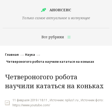
АНОНСЕНС
Только самое актуальное и волнующее
Все рубрики
Главная
Главная
Наука
Финансы
Четвероногого робота научили кататься на коньках
Технологии
Четвероногого робота
Наука
научили кататься на коньках
Культура
Общество
11 февраля 2019 / 18:11 , Источник: nplus1.ru , Источник фото:
https://www.youtube.com/
Политика