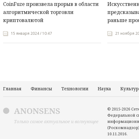
CoinFuze произвела прорыв в области
Искусствен
алгоритмической торговли
предсказыва
криптовалютой
раньше про
15 января 2024 / 10:47
21 ноября 20
Главная
Финансы
Технологии
Наука
Культур
ANONSENS
© 2015-2026 Се
Федеральной сл
Только самое актуальное и волнующее
информационн
(Роскомнадзор)
10.11.2016.