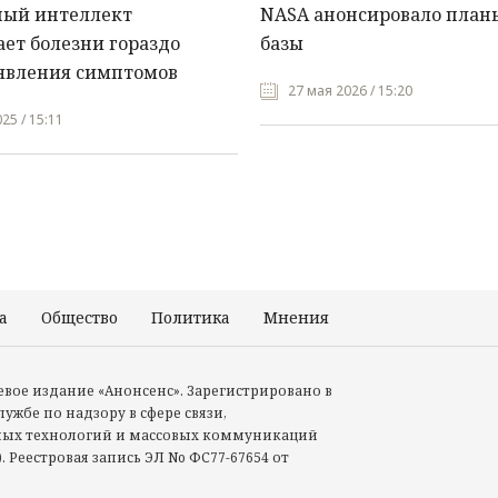
ный интеллект
NASA анонсировало план
ет болезни гораздо
базы
явления симптомов
27 мая 2026 / 15:20
25 / 15:11
а
Общество
Политика
Мнения
Происшествия
тевое издание «Анонсенс». Зарегистрировано в
ужбе по надзору в сфере связи,
ых технологий и массовых коммуникаций
. Реестровая запись ЭЛ No ФС77-67654 от