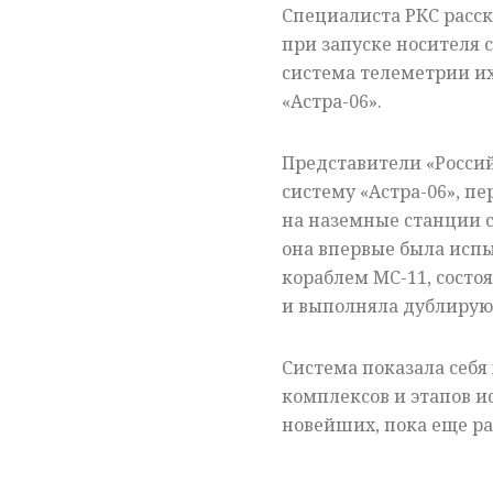
Специалиста РКС расск
при запуске носителя 
система телеметрии и
«Астра-06».
Представители «Россий
систему «Астра-06», п
на наземные станции с
она впервые была испыт
кораблем МС-11, состо
и выполняла дублиру
Система показала себя
комплексов и этапов и
новейших, пока еще ра