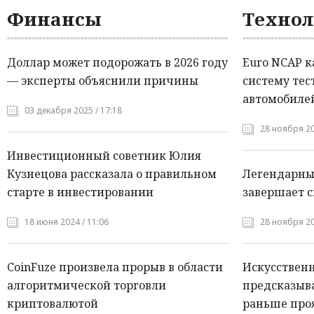
Финансы
Технол
Доллар может подорожать в 2026 году
Euro NCAP 
— эксперты объяснили причины
систему тес
автомобилей
03 декабря 2025 / 17:18
28 ноября 20
Инвестиционный советник Юлия
Кузнецова рассказала о правильном
Легендарны
старте в инвестировании
завершает с
18 июня 2024 / 11:06
28 ноября 20
CoinFuze произвела прорыв в области
Искусствен
алгоритмической торговли
предсказыва
криптовалютой
раньше про