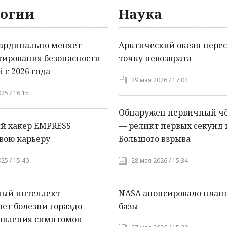
огии
Наука
кардинально меняет
Арктический океан перес
тирования безопасности
точку невозврата
 с 2026 года
29 мая 2026 / 17:04
25 / 16:15
Обнаружен первичный ч
й хакер EMPRESS
— реликт первых секунд 
вою карьеру
Большого взрыва
25 / 15:40
28 мая 2026 / 15:34
ный интеллект
NASA анонсировало план
ет болезни гораздо
базы
явления симптомов