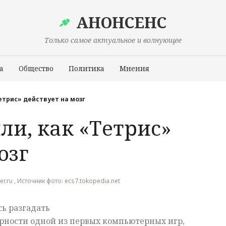
АНОНСЕНС
Только самое актуальное и волнующее
а
Общество
Политика
Мнения
Происшествия
етрис» действует на мозг
ли, как «Тетрис»
озг
r.ru , Источник фото: ecs7.tokopedia.net
ь разгадать
рности одной из первых компьютерных игр,