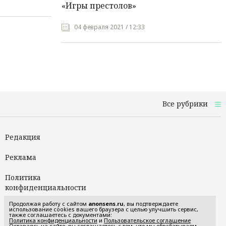
«Игры престолов»
04 февраля 2021 / 12:33
Все рубрики
Редакция
Реклама
Политика
конфиденциальности
Продолжая работу с сайтом
anonsens.ru
, вы подтверждаете
Пользовательское
использование cookies вашего браузера с целью улучшить сервис,
также соглашаетесь с документами:
соглашение
Политика конфиденциальности
и
Пользовательское соглашение
Оставаясь на сайте, вы соглашаетесь с тем, что мы обрабатываем