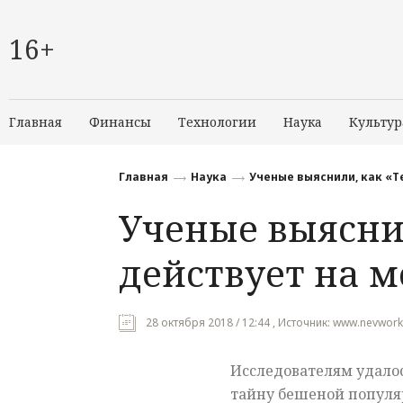
16+
Главная
Финансы
Технологии
Наука
Культур
Главная
Наука
Ученые выяснили, как «Т
Ученые выясни
действует на м
28 октября 2018 / 12:44 , Источник: www.nevworke
Исследователям удалос
тайну бешеной популя