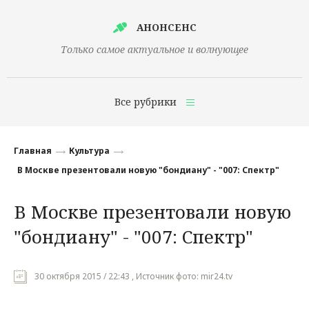
АНОНСЕНС
Только самое актуальное и волнующее
Все рубрики
Главная
Главная
Культура
Финансы
В Москве презентовали новую "бондиану" - "007: Спектр"
Технологии
В Москве презентовали новую
Наука
"бондиану" - "007: Спектр"
Культура
Общество
30 октября 2015 / 22:43 , Источник фото: mir24.tv
Политика