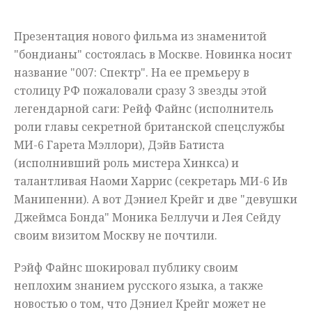
Мнения
Презентация нового фильма из знаменитой
Происшествия
"бондианы" состоялась в Москве. Новинка носит
название "007: Спектр". На ее премьеру в
столицу РФ пожаловали сразу 3 звезды этой
легендарной саги: Рейф Файнс (исполнитель
роли главы секретной британской спецслужбы
МИ-6 Гарета Мэллори), Дэйв Батиста
(исполнивший роль мистера Хинкса) и
талантливая Наоми Харрис (секретарь МИ-6 Ив
Манипенни). А вот Дэниел Крейг и две "девушки
Джеймса Бонда" Моника Беллучи и Лея Сейду
своим визитом Москву не почтили.
Рэйф Файнс шокировал публику своим
неплохим знанием русского языка, а также
новостью о том, что Дэниел Крейг может не