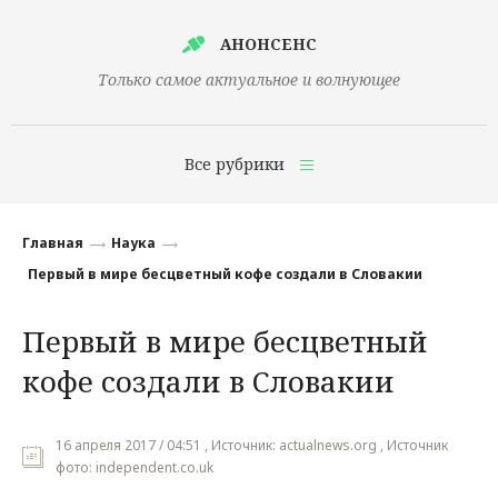
АНОНСЕНС
Только самое актуальное и волнующее
Все рубрики
Главная
Главная
Наука
Финансы
Первый в мире бесцветный кофе создали в Словакии
Технологии
Первый в мире бесцветный
Наука
кофе создали в Словакии
Культура
Общество
16 апреля 2017 / 04:51 , Источник: actualnews.org , Источник
фото: independent.co.uk
Политика