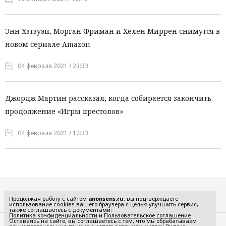
Энн Хэтэуэй, Морган Фриман и Хелен Миррен снимутся в
новом сериале Amazon
04 февраля 2021 / 23:33
Джордж Мартин рассказал, когда собирается закончить
продолжение «Игры престолов»
04 февраля 2021 / 12:33
Все рубрики
Продолжая работу с сайтом
anonsens.ru
, вы подтверждаете
использование cookies вашего браузера с целью улучшить сервис,
также соглашаетесь с документами:
Политика конфиденциальности
и
Пользовательское соглашение
Оставаясь на сайте, вы соглашаетесь с тем, что мы обрабатываем