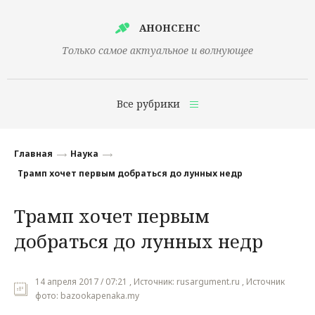
АНОНСЕНС
Только самое актуальное и волнующее
Все рубрики
Главная
Главная
Наука
Финансы
Трамп хочет первым добраться до лунных недр
Технологии
Трамп хочет первым
Наука
добраться до лунных недр
Культура
Общество
14 апреля 2017 / 07:21 , Источник: rusargument.ru , Источник
фото: bazookapenaka.my
Политика