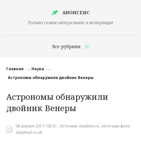
АНОНСЕНС
Только самое актуальное и волнующее
Все рубрики
Главная
Главная
Наука
Финансы
Астрономы обнаружили двойник Венеры
Технологии
Астрономы обнаружили
Наука
двойник Венеры
Культура
Общество
08 апреля 2017 / 05:51 , Источник: vladtime.ru , Источник фото:
dailymail.co.uk
Политика