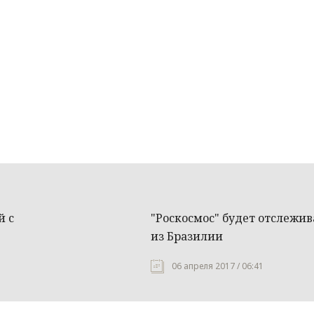
й с
"Роскосмос" будет отслежи
из Бразилии
06 апреля 2017 / 06:41