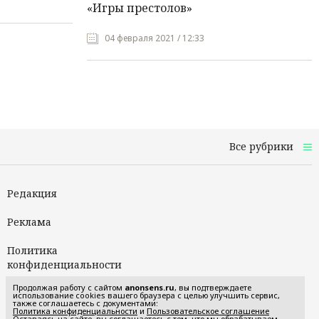
«Игры престолов»
04 февраля 2021 / 12:33
Все рубрики
Редакция
Реклама
Политика
конфиденциальности
Продолжая работу с сайтом
anonsens.ru
, вы подтверждаете
Пользовательское
использование cookies вашего браузера с целью улучшить сервис,
также соглашаетесь с документами:
соглашение
Политика конфиденциальности
и
Пользовательское соглашение
Оставаясь на сайте, вы соглашаетесь с тем, что мы обрабатываем