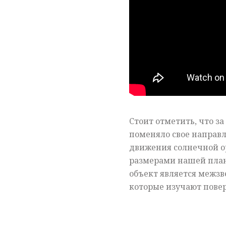
Стоит отметить, что з
поменяло свое направл
движения солнечной ор
размерами нашей план
объект является межз
которые изучают повер