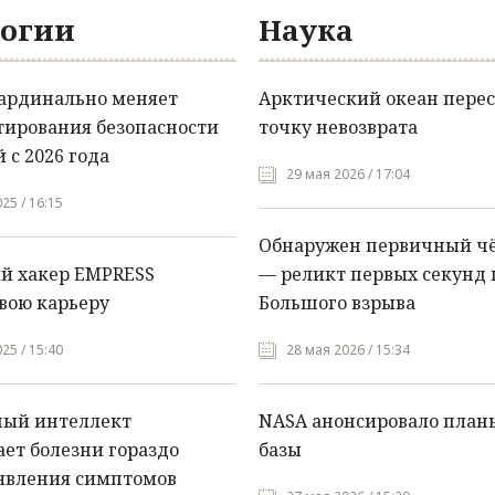
огии
Наука
кардинально меняет
Арктический океан перес
тирования безопасности
точку невозврата
 с 2026 года
29 мая 2026 / 17:04
25 / 16:15
Обнаружен первичный ч
й хакер EMPRESS
— реликт первых секунд 
вою карьеру
Большого взрыва
25 / 15:40
28 мая 2026 / 15:34
ный интеллект
NASA анонсировало план
ет болезни гораздо
базы
явления симптомов