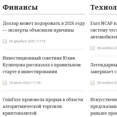
Финансы
Технол
Доллар может подорожать в 2026 году
Euro NCAP 
— эксперты объяснили причины
систему тес
автомобилей
03 декабря 2025 / 17:18
28 ноября 20
Инвестиционный советник Юлия
Кузнецова рассказала о правильном
Легендарны
старте в инвестировании
завершает с
18 июня 2024 / 11:06
28 ноября 20
CoinFuze произвела прорыв в области
Искусствен
алгоритмической торговли
предсказыва
криптовалютой
раньше про