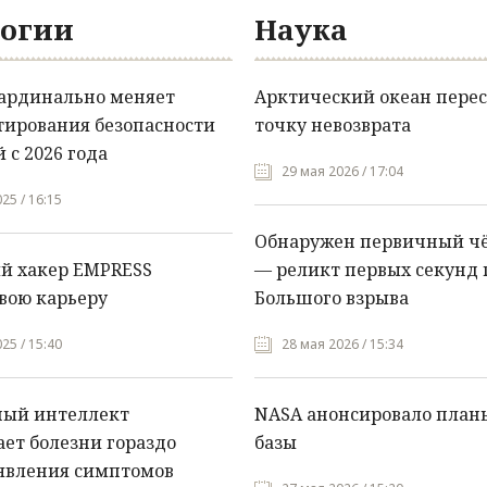
огии
Наука
кардинально меняет
Арктический океан перес
тирования безопасности
точку невозврата
 с 2026 года
29 мая 2026 / 17:04
25 / 16:15
Обнаружен первичный ч
й хакер EMPRESS
— реликт первых секунд 
вою карьеру
Большого взрыва
25 / 15:40
28 мая 2026 / 15:34
ный интеллект
NASA анонсировало план
ет болезни гораздо
базы
явления симптомов