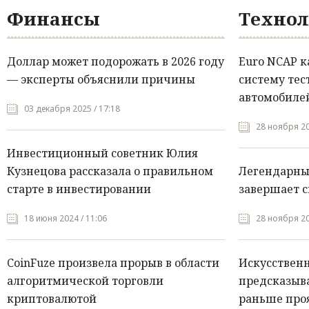
Финансы
Технол
Доллар может подорожать в 2026 году
Euro NCAP 
— эксперты объяснили причины
систему тес
автомобилей
03 декабря 2025 / 17:18
28 ноября 20
Инвестиционный советник Юлия
Кузнецова рассказала о правильном
Легендарны
старте в инвестировании
завершает с
18 июня 2024 / 11:06
28 ноября 20
CoinFuze произвела прорыв в области
Искусствен
алгоритмической торговли
предсказыва
криптовалютой
раньше про