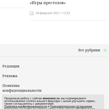
«Игры престолов»
04 февраля 2021 / 12:33
Все рубрики
Редакция
Реклама
Политика
конфиденциальности
Продолжая работу с сайтом
anonsens.ru
, вы подтверждаете
Пользовательское
использование cookies вашего браузера с целью улучшить сервис,
также соглашаетесь с документами:
соглашение
Политика конфиденциальности
и
Пользовательское соглашение
Оставаясь на сайте, вы соглашаетесь с тем, что мы обрабатываем