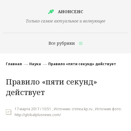
АНОНСЕНС
Только самое актуальное и волнующее
Все рубрики
Главная
Главная
Наука
Правило «пяти секунд» действует
Финансы
Правило «пяти секунд»
Технологии
действует
Наука
Культура
17 марта 2017 / 10:51 , Источник: crimea.kp.ru , Источник фото:
http://globalplusnews.com/
Общество
Политика