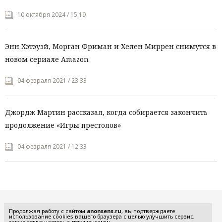
10 октября 2024 / 15:19
Энн Хэтэуэй, Морган Фриман и Хелен Миррен снимутся в
новом сериале Amazon
04 февраля 2021 / 23:33
Джордж Мартин рассказал, когда собирается закончить
продолжение «Игры престолов»
04 февраля 2021 / 12:33
Все рубрики
Продолжая работу с сайтом
anonsens.ru
, вы подтверждаете
использование cookies вашего браузера с целью улучшить сервис,
также соглашаетесь с документами: