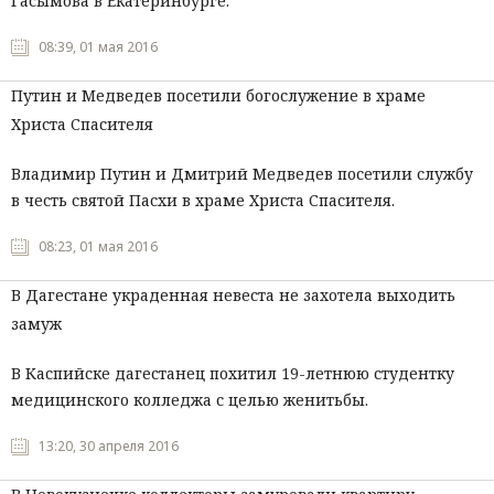
Гасымова в Екатеринбурге.
Мнения
08:39, 01 мая 2016
Происшествия
Путин и Медведев посетили богослужение в храме
Христа Спасителя
Владимир
Путин
и
Дмитрий
Медведев
посетили
службу
в
честь
святой
Пасхи
в
храме
Христа
Спасителя
.
08:23, 01 мая 2016
В Дагестане украденная невеста не захотела выходить
замуж
В Каспийске дагестанец похитил 19-летнюю студентку
медицинского колледжа с целью женитьбы.
13:20, 30 апреля 2016