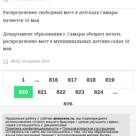
Распределение свободных мест в детсадах Самары
начнется 16 мая
Департамент образования г. Самары обещает начать
распределение мест в муниципальных детских садах 16
мая.
08:50, 29 апреля 2016
1
...
816
817
818
819
820
821
822
823
824
...
826
Все рубрики
Продолжая работу с сайтом
anonsens.ru
, вы подтверждаете
использование cookies вашего браузера с целью улучшить сервис,
также соглашаетесь с документами:
Политика конфиденциальности
и
Пользовательское соглашение
Оставаясь на сайте, вы соглашаетесь с тем, что мы обрабатываем
ваши персональные данные с использованием метрик Яндекс
Редакция
Реклама