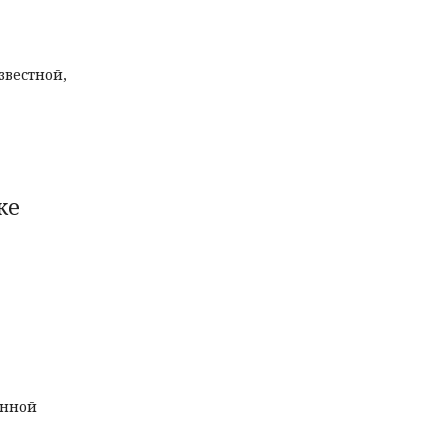
звестной,
ке
енной