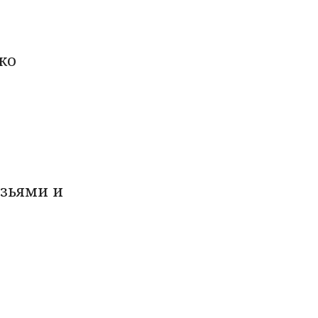
ко
зьями и