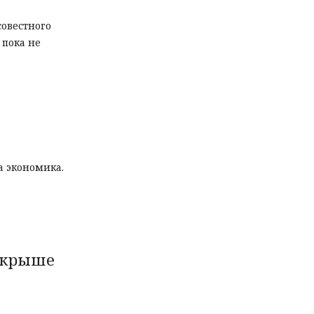
совестного
 пока не
а экономика.
 крыше