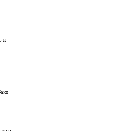
о и
баки
стал