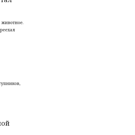
 животное.
ереехал
тупников,
пой