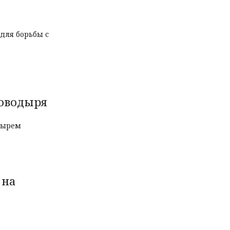
для борьбы с
поводыря
одырем
 на