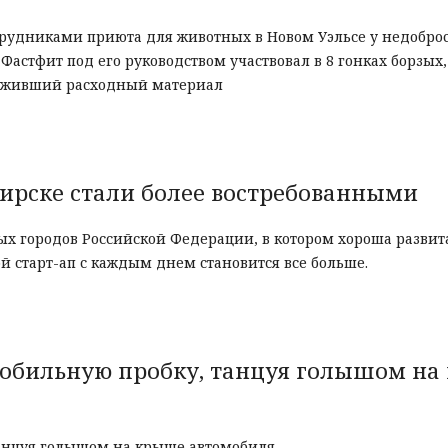
трудниками приюта для животных в Новом Уэльсе у недобро
ь Фастфит под его руководством участвовал в 8 гонках борзых,
тслуживший расходный материал
бирске стали более востребованными
ых городов Российской Федерации, в котором хороша развит
й старт-ап с каждым днем становится все больше.
мобильную пробку, танцуя голышом на
танцуя голышом на крыше автомобиля