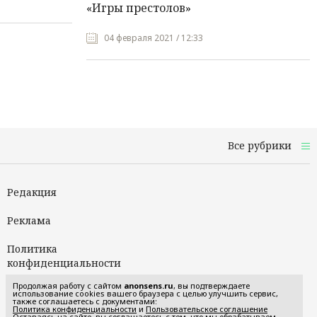
«Игры престолов»
04 февраля 2021 / 12:33
Все рубрики
Редакция
Реклама
Политика
конфиденциальности
Продолжая работу с сайтом
anonsens.ru
, вы подтверждаете
Пользовательское
использование cookies вашего браузера с целью улучшить сервис,
также соглашаетесь с документами:
соглашение
Политика конфиденциальности
и
Пользовательское соглашение
Оставаясь на сайте, вы соглашаетесь с тем, что мы обрабатываем