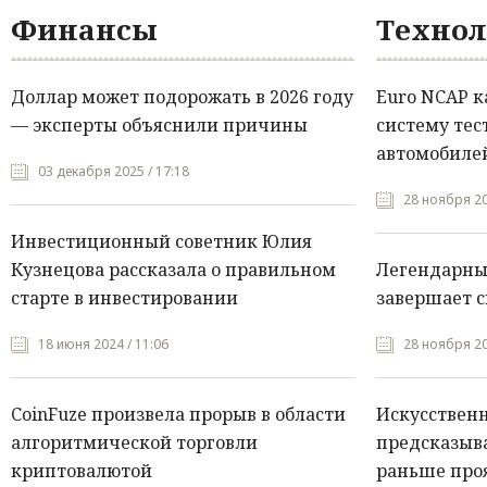
Финансы
Технол
Доллар может подорожать в 2026 году
Euro NCAP 
— эксперты объяснили причины
систему тес
автомобилей
03 декабря 2025 / 17:18
28 ноября 20
Инвестиционный советник Юлия
Кузнецова рассказала о правильном
Легендарны
старте в инвестировании
завершает с
18 июня 2024 / 11:06
28 ноября 20
CoinFuze произвела прорыв в области
Искусствен
алгоритмической торговли
предсказыва
криптовалютой
раньше про