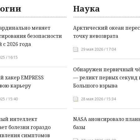
огии
Наука
кардинально меняет
Арктический океан перес
тирования безопасности
точку невозврата
 с 2026 года
29 мая 2026 / 17:04
25 / 16:15
Обнаружен первичный ч
й хакер EMPRESS
— реликт первых секунд 
вою карьеру
Большого взрыва
25 / 15:40
28 мая 2026 / 15:34
ный интеллект
NASA анонсировало план
ет болезни гораздо
базы
явления симптомов