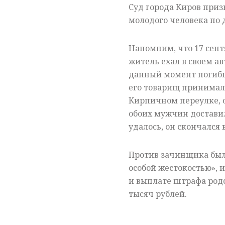
Суд города Киров при
молодого человека по 
Напомним, что 17 сент
житель ехал в своем ав
данный момент погибш
его товарищ принимал
Кирпичном переулке, о
обоих мужчин доставил
удалось, он скончался 
Против зачинщика было
особой жестокостью», 
и выплате
штрафа
родс
тысяч рублей.