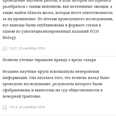
проведение научной работы, в ходе которой постаралась
разобраться с таким явлением, как негативные эмоции, а
Мнения
также найти область мозга, которая несет ответственность
Происшествия
за их проявление. По итогам проведенного исследования,
все выводы были опубликованы в формате статьи в
одном из узкоспециализированных изданий PLOS
Biology.
10:21, 20 сентября 2016
Полвека ученые скрывали правду о вреде сахара
Недавно научные круги всколыхнула невероятная
информация. Она касалась того, что полвека назад было
проведено исследование, результаты которого были
сфабрикованы и вынесены на суд общественности в
неверной трактовке.
10:13, 20 сентября 2016