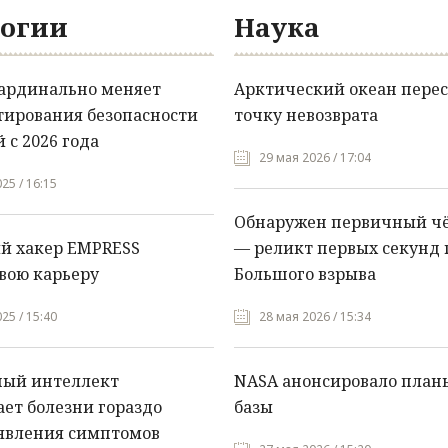
огии
Наука
кардинально меняет
Арктический океан перес
тирования безопасности
точку невозврата
 с 2026 года
29 мая 2026 / 17:04
25 / 16:15
Обнаружен первичный ч
й хакер EMPRESS
— реликт первых секунд 
вою карьеру
Большого взрыва
25 / 15:40
28 мая 2026 / 15:34
ный интеллект
NASA анонсировало план
ет болезни гораздо
базы
явления симптомов