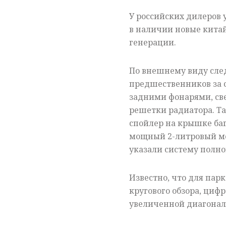
У российских дилеров
в наличии новые китай
генерации.
По внешнему виду сле
предшественников за с
задними фонарями, с
решетки радиатора. Т
спойлер на крышке баг
мощный 2-литровый мот
указали систему полно
Известно, что для пар
кругового обзора, ци
увеличенной диагонал