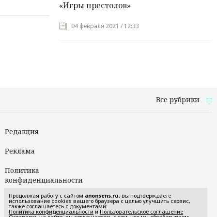
«Игры престолов»
04 февраля 2021 / 12:33
Все рубрики
Редакция
Реклама
Политика
конфиденциальности
Продолжая работу с сайтом
anonsens.ru
, вы подтверждаете
Пользовательское
использование cookies вашего браузера с целью улучшить сервис,
также соглашаетесь с документами:
соглашение
Политика конфиденциальности
и
Пользовательское соглашение
Оставаясь на сайте, вы соглашаетесь с тем, что мы обрабатываем