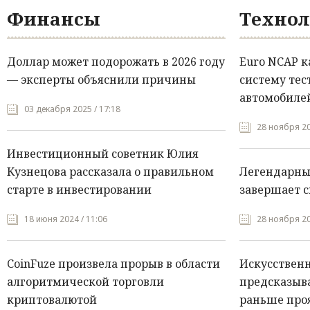
Финансы
Технол
Доллар может подорожать в 2026 году
Euro NCAP 
— эксперты объяснили причины
систему тес
автомобилей
03 декабря 2025 / 17:18
28 ноября 20
Инвестиционный советник Юлия
Кузнецова рассказала о правильном
Легендарны
старте в инвестировании
завершает с
18 июня 2024 / 11:06
28 ноября 20
CoinFuze произвела прорыв в области
Искусствен
алгоритмической торговли
предсказыва
криптовалютой
раньше про