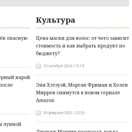
Культура
ёк опасную
Цена маски для волос: от чего зависит
стоимость и как выбрать продукт по
бюджету?
10 октября 2024 / 15:19
ёрный нарой
после
Энн Хэтэуэй, Морган Фриман и Хелен
Миррен снимутся в новом сериале
Amazon
04 февраля 2021 / 23:33
ы лунной
Джордж Мартин рассказал, когда