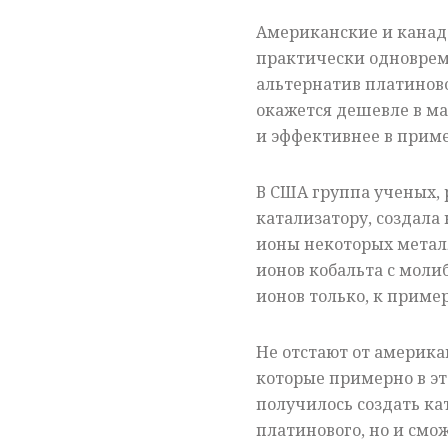
Американские и канад
практически одноврем
альтернатив платиново
окажется дешевле в мас
и эффективнее в приме
В США группа ученых,
катализатору, создала
ионы некоторых металл
ионов кобальта с моли
ионов только, к приме
Не отстают от америка
которые примерно в эт
получилось создать ка
платинового, но и смож