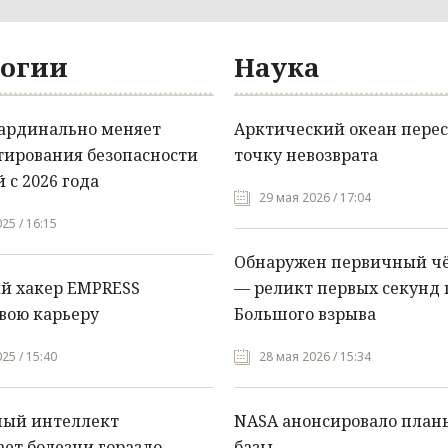
огии
Наука
кардинально меняет
Арктический океан перес
тирования безопасности
точку невозврата
 с 2026 года
29 мая 2026 / 17:04
25 / 16:15
Обнаружен первичный ч
й хакер EMPRESS
— реликт первых секунд 
вою карьеру
Большого взрыва
25 / 15:40
28 мая 2026 / 15:34
ный интеллект
NASA анонсировало план
ет болезни гораздо
базы