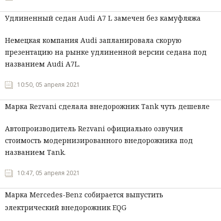
Мнения
Удлиненный седан Audi A7 L замечен без камуфляжа
Происшествия
Немецкая компания Audi запланировала скорую
презентацию на рынке удлиненной версии седана под
названием Audi A7L.
10:50, 05 апреля 2021
Марка Rezvani сделала внедорожник Tank чуть дешевле
Автопроизводитель Rezvani официально озвучил
стоимость модернизированного внедорожника под
названием Tank.
10:47, 05 апреля 2021
Марка Mercedes-Benz собирается выпустить
электрический внедорожник EQG