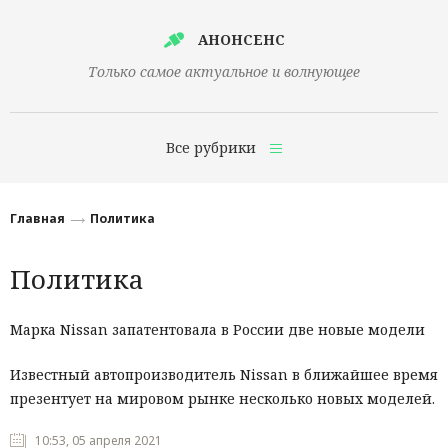
АНОНСЕНС
Только самое актуальное и волнующее
Все рубрики
Главная
Главная
Политика
Финансы
Политика
Технологии
Наука
Марка Nissan запатентовала в России две новые модели
Культура
Известный автопроизводитель Nissan в ближайшее время
презентует на мировом рынке несколько новых моделей.
Общество
Политика
10:53, 05 апреля 2021