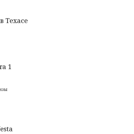
в Техасе
та 1
кизы
esta