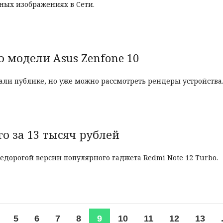
ных изображениях в Сети.
 модели Asus Zenfone 10
али публике, но уже можно рассмотреть рендеры устройства
го за 13 тысяч рублей
дорогой версии популярного гаджета Redmi Note 12 Turbo.
5
6
7
8
9
10
11
12
13